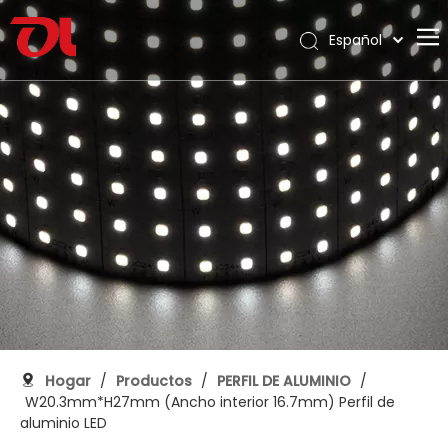
Español
English
Hogar
العربية
Français
Sobre nosotros
Pусский
Productos
Português
Solicitud
Deutsch
Italiano
Apoyo
日本語
Descargar
한국어
Blog
Nederlands
Contacto
Hogar
/
Productos
/
PERFIL DE ALUMINIO
/
W20.3mm*H27mm (Ancho interior 16.7mm) Perfil de
aluminio LED