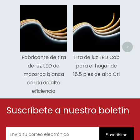
Tira 
im
para 
<
>
Fabricante de tira
Tira de luz LED Cob
de luz LED de
para el hogar de
mazorca blanca
16.5 pies de alto Cri
cálida de alta
eficiencia
Suscríbete a nuestro boletín
Suscribirse