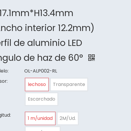
17.1mm*H13.4mm
ncho interior 12.2mm)
rfil de aluminio LED
ngulo de haz de 60°
elo:
OL-ALP002-RL
sor:
lechoso
Transparente
Escarchado
itud:
1 m/unidad
2M/Ud.