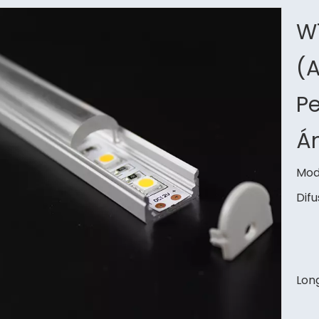
W
(A
Pe
Á
Mod
Difu
Long