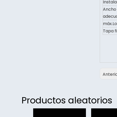
Instal
Ancho 
adecu
máx.Lo
Tapa f
Anteri
Productos aleatorios