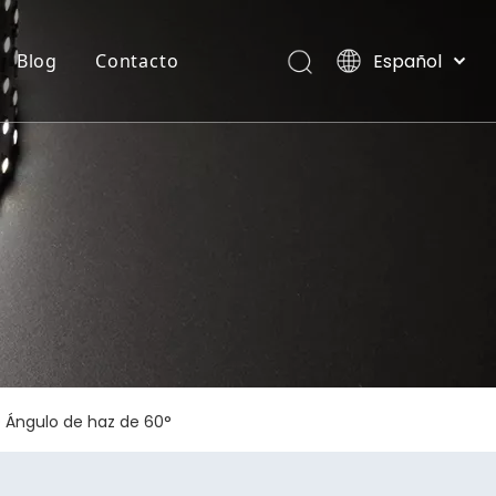
Español
Blog
Contacto
English
العربية
TIRA FLEXIBLE DE NEON
Villas, Maldivas
Français
Pусский
Português
Deutsch
Italiano
日本語
한국어
Nederlands
 Ángulo de haz de 60°