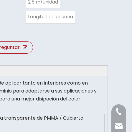
2,5 m/unidad
Longitud de aduana
reguntar
uede aplicar tanto en interiores como en
uminio para adaptarse a sus aplicaciones y
ara una mejor disipación del calor.
+86 21 
ta transparente de PMMA / Cubierta
Sale@or