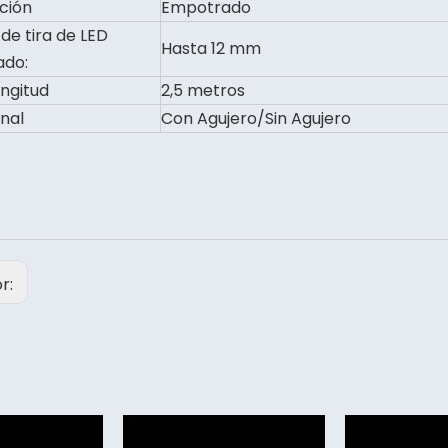
ación
Empotrado
de tira de LED
Hasta 12 mm
ado:
ngitud
2,5 metros
inal
Con Agujero/Sin Agujero
or: