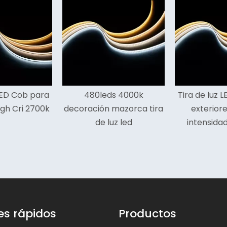
480leds 4000k
Tira de luz LED Cob para
Tira
ración mazorca tira
exteriores de alta
400
de luz led
intensidad de 8 mm
es rápidos
Productos