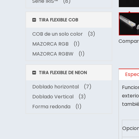
Serie IRIS™
(8)
TIRA FLEXIBLE COB
COB de un solo color
(3)
Compart
MAZORCA RGB
(1)
MAZORCA RGBW
(1)
TIRA FLEXIBLE DE NEON
Espec
Doblado horizontal
(7)
Funcion
exteri
Doblado Vertical
(3)
tambié
Forma redonda
(1)
Opcion