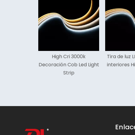
<
High Cri 3000k
Tira de luz LED Cob para
ración Cob Led Light
interiores High Cri 2700k
deco
Strip
Enlac