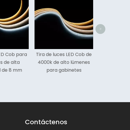
el hogar sintonizable de
2700k
>
 de luces LED Cob de
0k de alto lúmenes
para gabinetes
Contáctenos