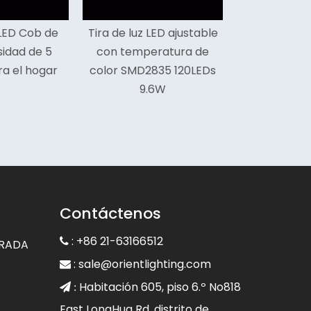
Tira de luz LED ajustable
con temperatura de
color SMD2835 120LEDs
9.6W
Contáctenos
: +86 21-63166512

GRADA
:
sale@orientlighting.com

Habitación 605, piso 6.º No818
 :
East LongHua Rd, distrito de