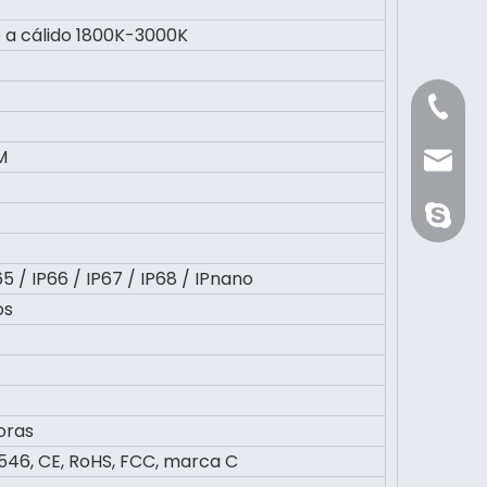
 a cálido 1800K-3000K
+86 21 
M
Sale@or
orientli
65 / IP66 / IP67 / IP68 / IPnano
os
s
oras
46, CE, RoHS, FCC, marca C