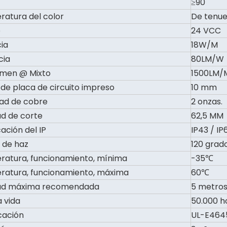
≥90
atura del color
De tenue
e
24 VCC
ia
18W/M
cia
80LM/W
umen @ Mixto
1500LM/
de placa de circuito impreso
10 mm
ad de cobre
2 onzas.
ud de corte
62,5 MM
cación del IP
IP43 / IP
 de haz
120 grad
atura, funcionamiento, mínima
-35℃
atura, funcionamiento, máxima
60℃
tud máxima recomendada
5 metro
a vida
50.000 h
icación
UL-E4645