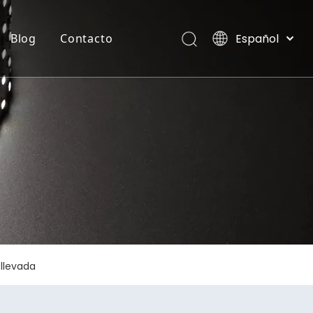
Español
Blog
Contacto
English
العربية
TIRA FLEXIBLE DE NEON
Villas, Maldivas
Français
Pусский
Português
Deutsch
Italiano
日本語
한국어
Nederlands
 llevada