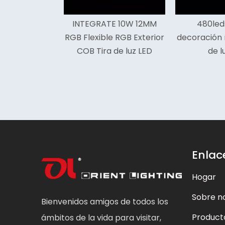
INTEGRATE 10W 12MM
480leds 4000k
RGB Flexible RGB Exterior
decoración mazorca ti
COB Tira de luz LED
de luz led
Enlac
Hogar
Sobre n
Bienvenidos amigos de todos los
Product
ámbitos de la vida para visitar,