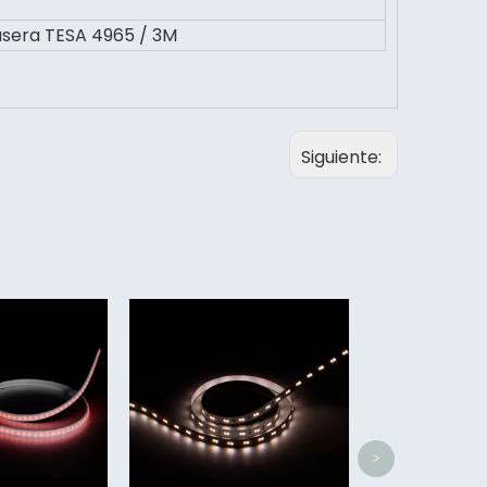
asera TESA 4965 / 3M
Siguiente:
Tira de luz LED SMD5050
High Cri
>