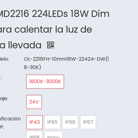
MD2216 224LEDs 18W Dim
ra calentar la luz de
ra llevada
elo:
OL-2216FH-10mm18W-22424-DW(1
8-30K)
:
1800K-3000K
aje:
24V
ificación
IP43
IP65
IP66
IP67
IP:
IP68
Nano