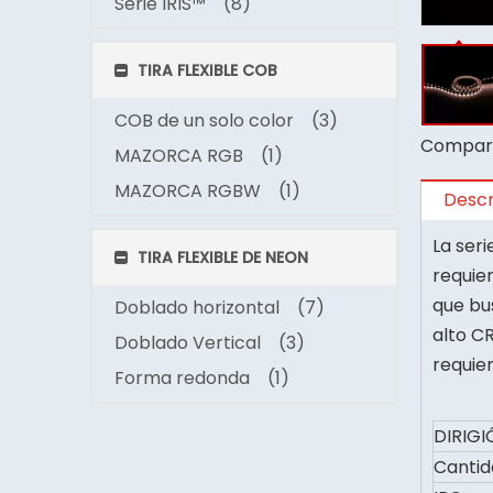
Serie IRIS™
(8)
TIRA FLEXIBLE COB
COB de un solo color
(3)
Compart
MAZORCA RGB
(1)
MAZORCA RGBW
(1)
Descr
La seri
TIRA FLEXIBLE DE NEON
requier
que bus
Doblado horizontal
(7)
alto C
Doblado Vertical
(3)
requier
Forma redonda
(1)
DIRIGI
Cantid