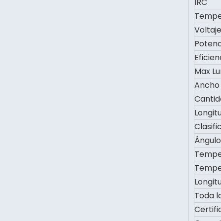
IRC
Temper
Voltaj
Potenc
Eficien
Max L
Ancho 
Cantid
Longit
Clasifi
Ángulo
Temper
Temper
Longi
Toda l
Certif