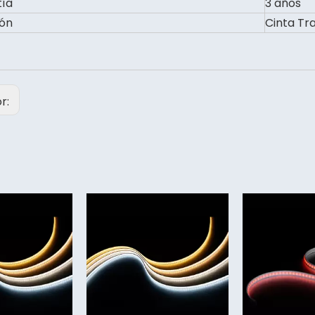
ía
3 años
ón
Cinta Tr
or: