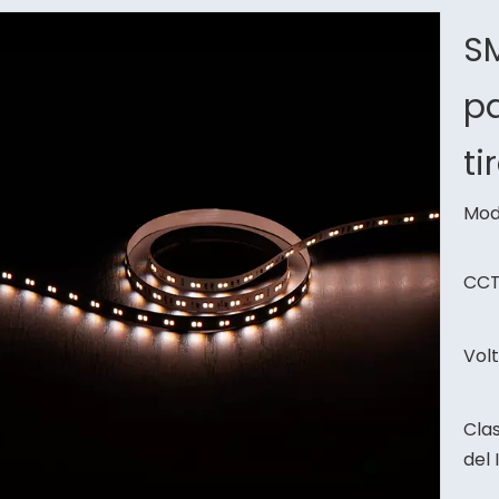
S
pa
ti
Mod
CCT
Volt
Clas
del 