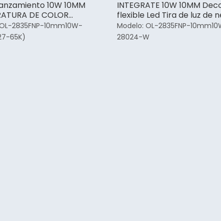
lanzamiento 10W 10MM
INTEGRATE 10W 10MM Deco
ATURA DE COLOR
flexible Led Tira de luz de 
LE Exterior Tira de luces
OL-2835FNP-10mm10W-
Modelo:
OL-2835FNP-10mm10
a exteriores
27-65K)
28024-W