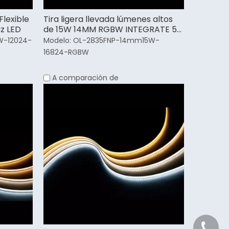
lexible
Tira ligera llevada lúmenes altos
uz LED
de 15W 14MM RGBW INTEGRATE 5
años de garantía
W-12024-
Modelo:
OL-2835FNP-14mm15W-
16824-RGBW
A comparación de
+86 21 