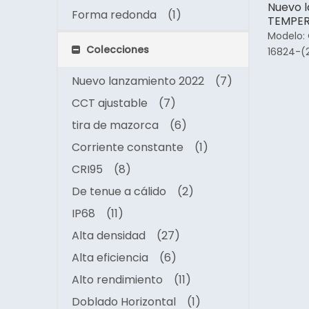
Nuevo 
Forma redonda
(1)
TEMPER
AJUSTAB
Modelo:
LED par
Colecciones
16824-(
Nuevo lanzamiento 2022
(7)
CCT ajustable
(7)
tira de mazorca
(6)
Corriente constante
(1)
CRI95
(8)
De tenue a cálido
(2)
IP68
(11)
Alta densidad
(27)
Alta eficiencia
(6)
Alto rendimiento
(11)
Doblado Horizontal
(1)