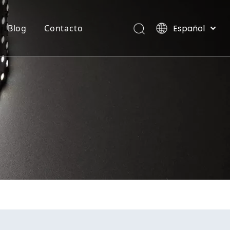
Español
Blog
Contacto
English
العربية
TIRA FLEXIBLE DE NEON
Villas, Maldivas
Français
Pусский
Português
Deutsch
Italiano
日本語
한국어
Nederlands