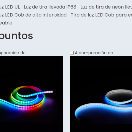
luz LED UL
Luz de tira llevada IP68
Luz de tira de neón ll
luz LED Cob de alta intensidad
Tira de luz LED Cob para e
eable
 puntos
paración de
A comparación de