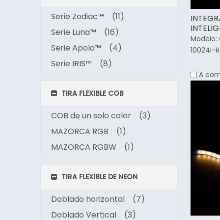
Serie Zodiac™
(11)
INTEGR
INTELI
Serie Luna™
(16)
Decorac
Modelo:
Serie Apolo™
(4)
10024I-
Serie IRIS™
(8)
A com
TIRA FLEXIBLE COB
COB de un solo color
(3)
MAZORCA RGB
(1)
MAZORCA RGBW
(1)
TIRA FLEXIBLE DE NEON
Doblado horizontal
(7)
Doblado Vertical
(3)