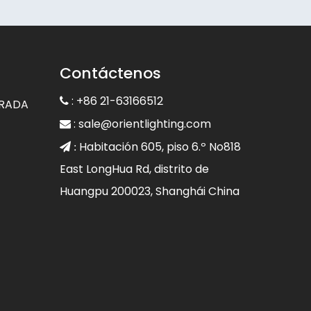
Contáctenos
: +86 21-63166512

GRADA
:
sale@orientlighting.com

Habitación 605, piso 6.º No818
 :
East LongHua Rd, distrito de
Huangpu 200023, Shanghái China