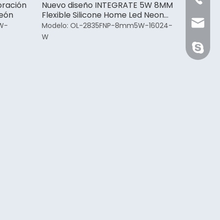
ración
Nuevo diseño INTEGRATE 5W 8MM
neón
Flexible Silicone Home Led Neon
Sale@or
Strip Light
W-
Modelo:
OL-2835FNP-8mm5W-16024-
W
orientli