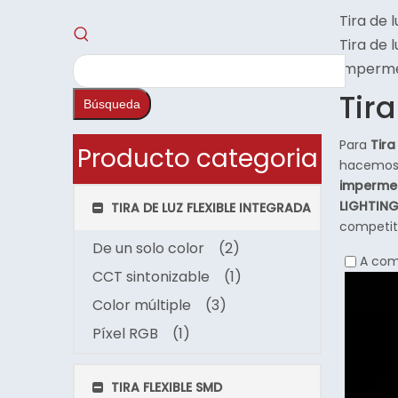
Tira de 
Tira de 
imperm
Tir
Búsqueda
Para
Tira
Producto categoria
hacemos e
imperme
LIGHTIN
TIRA DE LUZ FLEXIBLE INTEGRADA
competit
De un solo color
(2)
A com
CCT sintonizable
(1)
Color múltiple
(3)
Píxel RGB
(1)
TIRA FLEXIBLE SMD