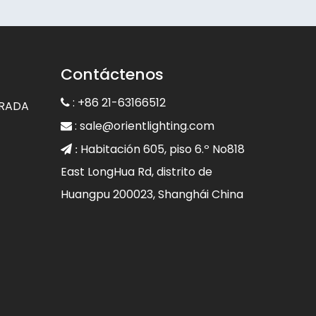
Contáctenos
: +86 21-63166512

GRADA
:
sale@orientlighting.com

Habitación 605, piso 6.º No818
 :
East LongHua Rd, distrito de
Huangpu 200023, Shanghái China