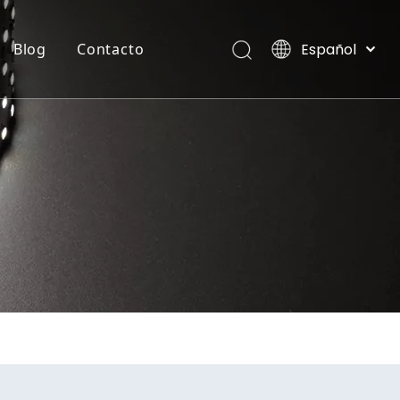
Español
Blog
Contacto
English
العربية
TIRA FLEXIBLE DE NEON
Villas, Maldivas
Français
Pусский
Português
Deutsch
Italiano
日本語
한국어
Nederlands