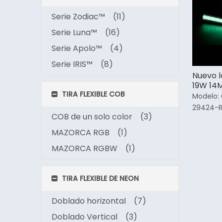
Serie Zodiac™
(11)
Serie Luna™
(16)
Serie Apolo™
(4)
Serie IRIS™
(8)
Nuevo 
19W 14M
TIRA FLEXIBLE COB
libre Le
Modelo:
29424-R
COB de un solo color
(3)
MAZORCA RGB
(1)
MAZORCA RGBW
(1)
TIRA FLEXIBLE DE NEON
Doblado horizontal
(7)
Doblado Vertical
(3)