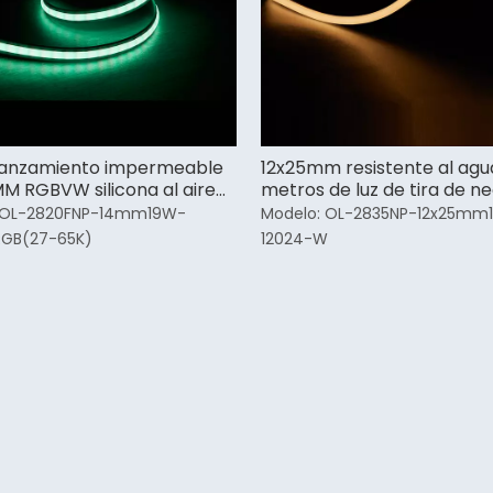
lanzamiento impermeable
12x25mm resistente al agu
M RGBVW silicona al aire
metros de luz de tira de n
d tira de neón
para el hogar
OL-2820FNP-14mm19W-
Modelo:
OL-2835NP-12x25mm
GB(27-65K)
12024-W