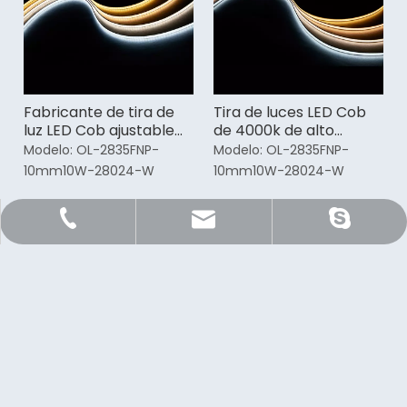
Fabricante de tira de
Tira de luces LED Cob
luz LED Cob ajustable
de 4000k de alto
de 4000k
lúmenes para
Modelo:
OL-2835FNP-
Modelo:
OL-2835FNP-
gabinetes
10mm10W-28024-W
10mm10W-28024-W
Sale@orientlighting.com
+86 21 63166512
orientlighting
Suscríbete a nuestro boletín
Suscribirse