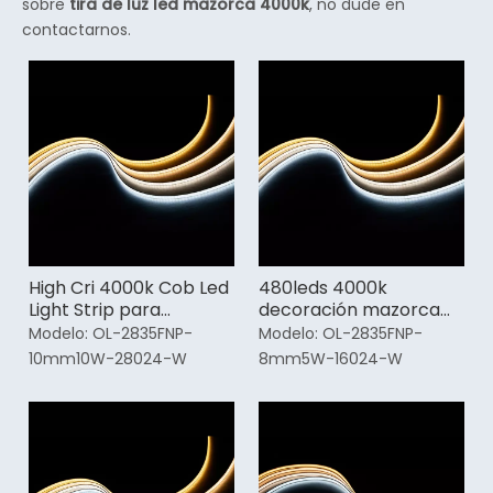
sobre
tira de luz led mazorca 4000k
, no dude en
contactarnos.
High Cri 4000k Cob Led
480leds 4000k
Light Strip para
decoración mazorca
automóviles
tira de luz led
Modelo:
OL-2835FNP-
Modelo:
OL-2835FNP-
10mm10W-28024-W
8mm5W-16024-W