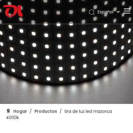
Español
English
Hogar
العربية
Français
Sobre nosotros
Pусский
Productos
Português
Solicitud
Deutsch
Italiano
Apoyo
日本語
Descargar
한국어
Blog
Nederlands
Contacto
Hogar
/
Productos
/
tira de luz led mazorca
4000k