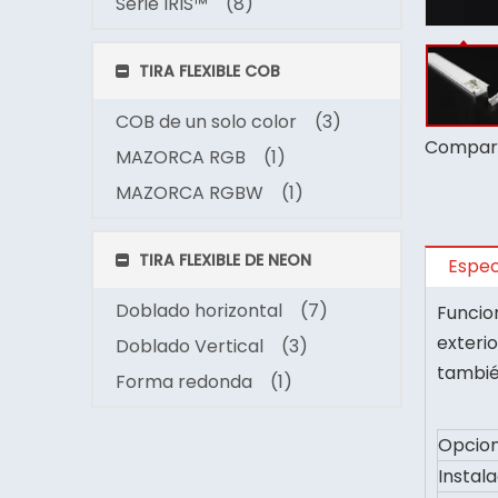
Serie IRIS™
(8)
TIRA FLEXIBLE COB
COB de un solo color
(3)
Compart
MAZORCA RGB
(1)
MAZORCA RGBW
(1)
TIRA FLEXIBLE DE NEON
Espec
Doblado horizontal
(7)
Funcion
exteri
Doblado Vertical
(3)
tambié
Forma redonda
(1)
Opcion
Instal