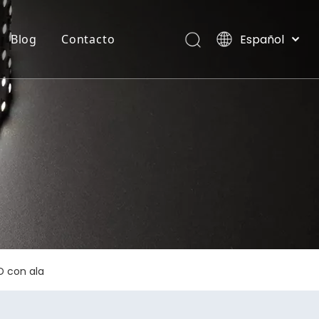
Español
Blog
Contacto
English
العربية
TIRA FLEXIBLE DE NEON
Villas, Maldivas
Français
Pусский
Português
Deutsch
Italiano
日本語
한국어
Nederlands
D con ala