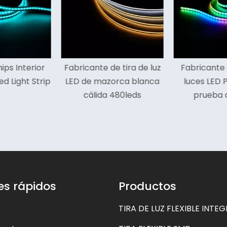
de tira de luz
Fabricante de tiras de
Altos lúme
zorca blanca
luces LED Pixel Cob a
Decoración 
 480leds
prueba de agua
St
es rápidos
Productos
TIRA DE LUZ FLEXIBLE INTE