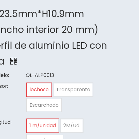
23.5mm*H10.9mm
ncho interior 20 mm)
rfil de aluminio LED con
la
elo:
OL-ALP0013
sor:
lechoso
Transparente
Escarchado
itud:
1 m/unidad
2M/Ud.