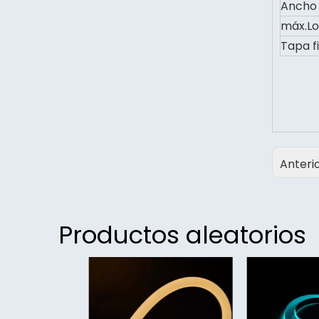
Ancho 
máx.Lo
Tapa f
Anteri
Productos aleatorios