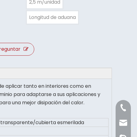
2,5 m/unidad
Longitud de aduana
reguntar
uede aplicar tanto en interiores como en
uminio para adaptarse a sus aplicaciones y
ara una mejor disipación del calor.
+86 21 
 transparente/cubierta esmerilada
Sale@or