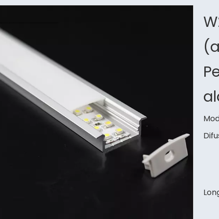
W
(a
Pe
a
Mod
Difu
Long