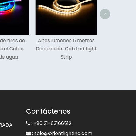
>
nes 5 metros
High Cri 4000k Cob Led
Cob Led Light
Light Strip para
rip
automóviles
Contáctenos
: +86 21-63166512

GRADA
:
sale@orientlighting.com
