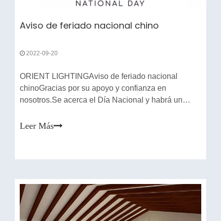
Aviso de feriado nacional chino
2022-09-20
ORIENT LIGHTINGAviso de feriado nacional
chinoGracias por su apoyo y confianza en
nosotros.Se acerca el Día Nacional y habrá un
feriado largo de 7 días.La fábrica y la oficina de
Orient Lighting cerrarán durante las vacaciones.*
Leer Más
Sábado 1 de octubre a viernes 7 de octubre (7
días)* Días de trabajo de recuperación: Sábado 8
de octubre