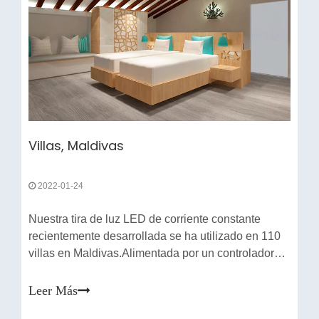
Villas, Maldivas
2022-01-24
Nuestra tira de luz LED de corriente constante
recientemente desarrollada se ha utilizado en 110
villas en Maldivas.Alimentada por un controlador
LED, la tira de luz LED de corriente constante
puede proporcionar una iluminación continua de
Leer Más
hasta 15 metros sin pérdida de brillo.Por ello se