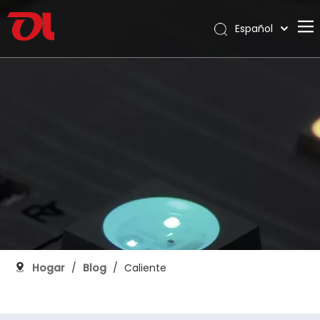
Español
English
Hogar
العربية
Français
Sobre nosotros
Pусский
Productos
Português
Solicitud
Deutsch
Italiano
Apoyo
日本語
Descargar
한국어
Blog
Nederlands
Contacto
Hogar
/
Blog
/
Caliente