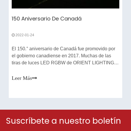
150 Aniversario De Canadá
2022-01-24
El 150.° aniversario de Canadá fue promovido por
el gobierno canadiense en 2017. Muchas de las
tiras de luces LED RGBW de ORIENT LIGHTING
se han utilizado en los letreros CANADA 150 para
la celebración.Ubicación: Ottawa, Canadá
Leer Más
Suscríbete a nuestro boletín