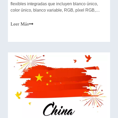
flexibles integradas que incluyen blanco único,
color único, blanco variable, RGB, píxel RGB,
RGBW y RGBVW.Varios tipos cumplirían con sus
requisitos personalizados.Integrate tiene una
Leer Más
superficie de cúpula como COB para un efecto
suave y sin puntos, la misma tecnología SMD que
la iluminación sou