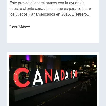
Este proyecto lo terminamos con la ayuda de
nuestro cliente canadiense, que es para celebrar
los Juegos Panamericanos en 2015. El letrero
ubicado en Nathan Phillips Square ya se ha
convertido en un hito en la hermosa Toronto.
Leer Más
Ubicación: Toronto, Canadá